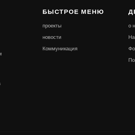
БЫСТРОЕ МЕНЮ
Д
проекты
о 
новости
На
Коммуникация
Фо
м
По
в