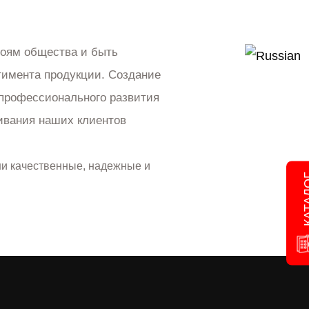
лоям общества и быть
тимента продукции. Создание
 профессионального развития
живания наших клиентов
ши качественные, надежные и
КАТ